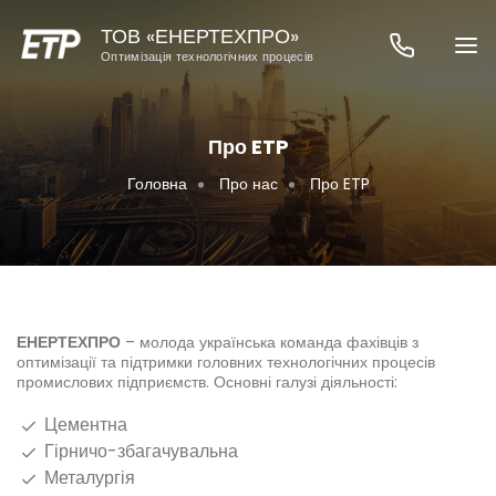
ТОВ «ЕНЕРТЕХПРО»
Оптимізація технологічних процесів
Про ETP
Головна
Про нас
Про ETP
ЕНЕРТЕХПРО
– молода українська команда фахівців з
оптимізації та підтримки головних технологічних процесів
промислових підприємств. Основні галузі діяльності:
Цементна
Гірничо-збагачувальна
Металургія