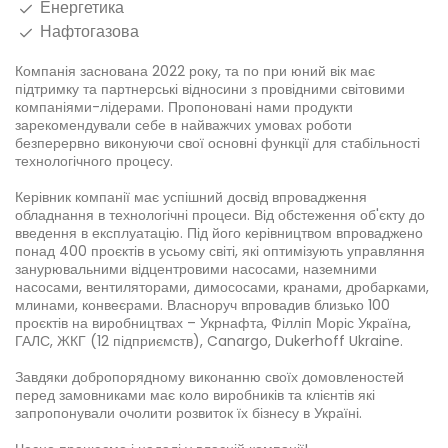
Енергетика
Нафтогазова
Компанія заснована 2022 року, та по при юний вік має
підтримку та партнерські відносини з провідними світовими
компаніями-лідерами. Пропоновані нами продукти
зарекомендували себе в найважчих умовах роботи
безперервно виконуючи свої основні функції для стабільності
технологічного процесу.
Керівник компанії має успішний досвід впровадження
обладнання в технологічні процеси. Від обстеження об'єкту до
введення в експлуатацію. Під його керівництвом впроваджено
понад 400 проєктів в усьому світі, які оптимізують управляння
занурювальними відцентровими насосами, наземними
насосами, вентиляторами, димососами, кранами, дробарками,
млинами, конвеєрами. Власноруч впровадив близько 100
проєктів на виробництвах – Укрнафта, Філліп Моріс Україна,
ГАЛС, ЖКГ (12 підприємств), Canargo, Dukerhoff Ukraine.
Завдяки добропорядному виконанню своїх домовленостей
перед замовниками має коло виробників та клієнтів які
запропонували очолити розвиток їх бізнесу в Україні.