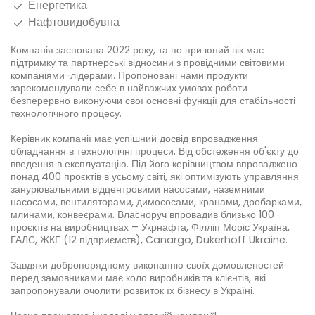
Енергетика
Нафтовидобувна
Компанія заснована 2022 року, та по при юний вік має
підтримку та партнерські відносини з провідними світовими
компаніями-лідерами. Пропоновані нами продукти
зарекомендували себе в найважчих умовах роботи
безперервно виконуючи свої основні функції для стабільності
технологічного процесу.
Керівник компанії м
ає успішний досвід впровадження
обладнання в технологічні процеси. Від обстеження об'єкту до
введення в експлуатацію. Під його керівництвом впроваджено
понад 400 проєктів в усьому світі, які оптимізують управляння
занурювальними відцентровими насосами, наземними
насосами, вентиляторами, димососами, кранами, дробарками,
млинами, конвеєрами. Власноруч впровадив близько 100
проєктів на виробництвах – Укрнафта, Філліп Моріс Україна,
ГАЛС, ЖКГ (12 підприємств), Canargo, Dukerhoff Ukraine.
Завдяки добропорядному виконанню своїх домовленостей
перед замовниками має коло виробників та клієнтів, які
запропонували очолити розвиток їх бізнесу в Україні.