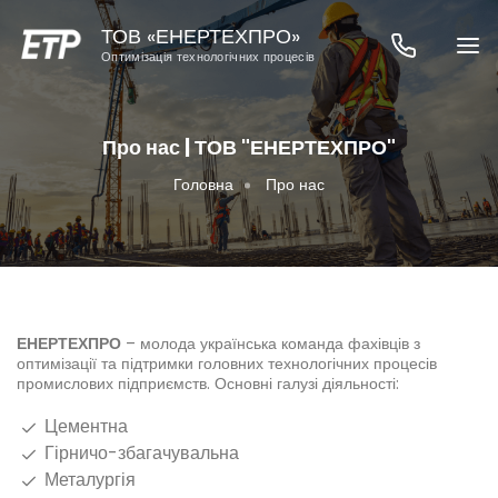
ТОВ «ЕНЕРТЕХПРО»
Оптимізація технологічних процесів
Про нас | ТОВ "ЕНЕРТЕХПРО"
Головна
Про нас
ЕНЕРТЕХПРО
– молода українська команда фахівців з
оптимізації та підтримки головних технологічних процесів
промислових підприємств. Основні галузі діяльності:
Цементна
Гірничо-збагачувальна
Металургія